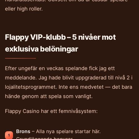
eller high roller.
Flappy VIP-klubb – 5 nivåer mot
exklusiva belöningar
Efter ungefär en veckas spelande fick jag ett
meddelande. Jag hade blivit uppgraderad till nivå 2 i
lojalitetsprogrammet. Inte ens medvetet — det bara
hände genom att spela som vanligt.
Flappy Casino har ett femnivåsystem:
Brons
– Alla nya spelare startar här.