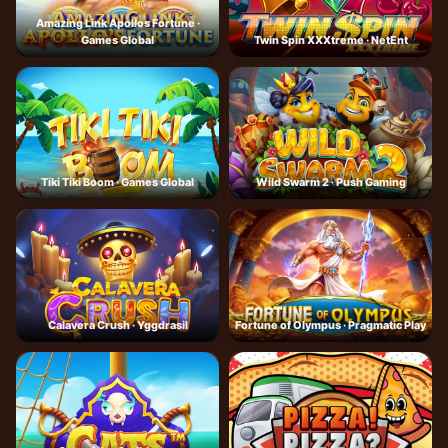
Amazing Link Apollos Fortune ·
Games Global
Twin Spin XXXtreme · NetEnt
Tiki Tiki Boom · Games Global
Wild Swarm 2 · Push Gaming
Calavera Crush · Yggdrasil
Fortune of Olympus · Pragmatic Play