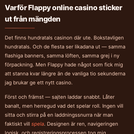
Varför Flappy online casino sticker
ut från mängden
Det finns hundratals casinon där ute. Bokstavligen
hundratals. Och de flesta ser likadana ut — samma
flashiga banners, samma löften, samma grej i ny
förpackning. Men Flappy hade något som fick mig
att stanna kvar längre än de vanliga tio sekunderna
jag brukar ge ett nytt casino.
Först och främst — sajten laddar snabbt. Låter
banalt, men herregud vad det spelar roll. Ingen vill
sitta och stirra på en laddningssnurra när man
faktiskt vill
spela
. Designen är ren, navigeringen
logisk, och registreringsprocessen tog mig