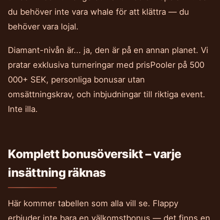
du behöver inte vara whale för att klättra — du
behöver vara lojal.
Diamant-nivån är... ja, den är på en annan planet. Vi
pratar exklusiva turneringar med prisPooler på 500
000+ SEK, personliga bonusar utan
omsättningskrav, och inbjudningar till riktiga event.
Inte illa.
Komplett bonusöversikt – varje
insättning räknas
Här kommer tabellen som alla vill se. Flappy
erbjuder inte bara en välkomstbonus — det finns en