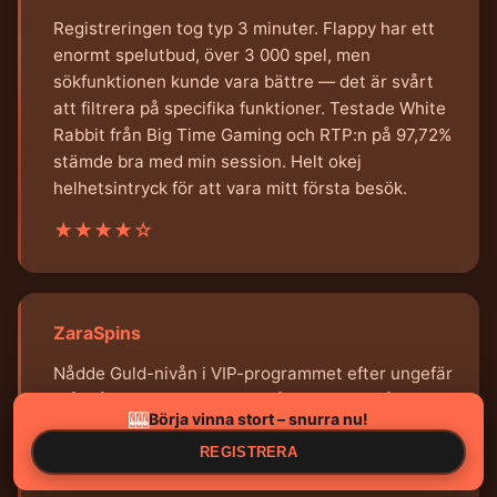
Registreringen tog typ 3 minuter. Flappy har ett
enormt spelutbud, över 3 000 spel, men
sökfunktionen kunde vara bättre — det är svårt
att filtrera på specifika funktioner. Testade White
Rabbit från Big Time Gaming och RTP:n på 97,72%
stämde bra med min session. Helt okej
helhetsintryck för att vara mitt första besök.
★★★★☆
ZaraSpins
Nådde Guld-nivån i VIP-programmet efter ungefär
två månader. Cashbacken på 15% varje måndag
🎰
Börja vinna stort – snurra nu!
har räddat mig mer än en gång — fick tillbaka 1
350 SEK förra veckan. Saknar dock exklusiva
REGISTRERA
turneringar för mellannivåerna, det verkar mest