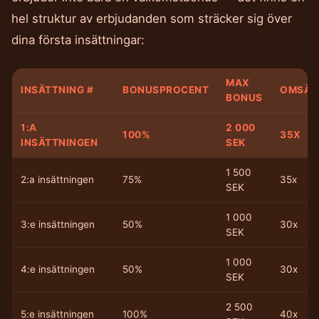
hel struktur av erbjudanden som sträcker sig över
dina första insättningar:
MAX
INSÄTTNING #
BONUSPROCENT
OMSÄT
BONUS
1:A
2 000
100%
35X
INSÄTTNINGEN
SEK
1 500
2:a insättningen
75%
35x
SEK
1 000
3:e insättningen
50%
30x
SEK
1 000
4:e insättningen
50%
30x
SEK
2 500
5:e insättningen
100%
40x