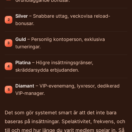
Grundläggande bonusar.
Silver
– Snabbare uttag, veckovisa reload-
bonusar.
Guld
– Personlig kontoperson, exklusiva
turneringar.
Platina
– Högre insättningsgränser,
skräddarsydda erbjudanden.
Diamant
– VIP-evenemang, lyxresor, dedikerad
VIP-manager.
Det som gör systemet smart är att det inte bara
baseras på insättningar. Spelaktivitet, frekvens, och
till och med hur länge du varit medlem spelar in. Så