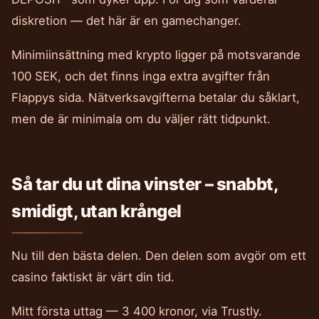
diskretion — det här är en gamechanger.
Minimiinsättning med krypto ligger på motsvarande
100 SEK, och det finns inga extra avgifter från
Flappys sida. Nätverksavgifterna betalar du såklart,
men de är minimala om du väljer rätt tidpunkt.
Så tar du ut dina vinster – snabbt,
smidigt, utan krångel
Nu till den bästa delen. Den delen som avgör om ett
casino faktiskt är värt din tid.
Mitt första uttag — 3 400 kronor, via Trustly.