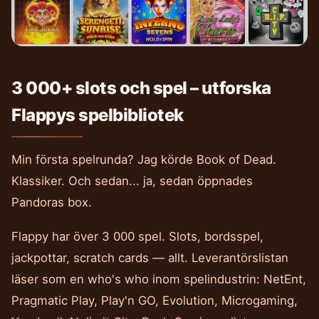
3 000+ slots och spel – utforska
Flappys spelbibliotek
Min första spelrunda? Jag körde Book of Dead.
Klassiker. Och sedan... ja, sedan öppnades
Pandoras box.
Flappy har över 3 000 spel. Slots, bordsspel,
jackpottar, scratch cards — allt. Leverantörslistan
läser som en who's who inom spelindustrin: NetEnt,
Pragmatic Play, Play'n GO, Evolution, Microgaming,